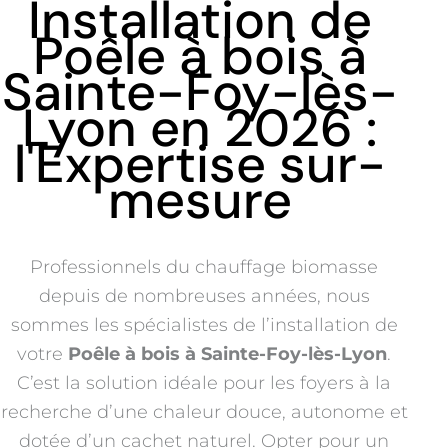
Installation de
Poêle à bois à
Sainte-Foy-lès-
Lyon en 2026 :
l'Expertise sur-
mesure
Professionnels du chauffage biomasse
depuis de nombreuses années, nous
sommes les spécialistes de l’installation de
votre
Poêle à bois à Sainte-Foy-lès-Lyon
.
C’est la solution idéale pour les foyers à la
recherche d’une chaleur douce, autonome et
dotée d’un cachet naturel. Opter pour un