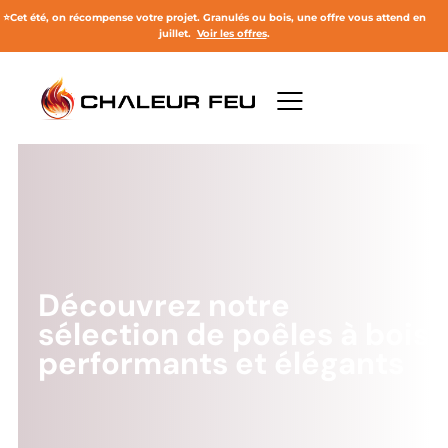
⭐
Cet été, on récompense votre projet.
Granulés ou bois, une offre vous attend en
juillet
.
Voir les offres
.
Découvrez notre
sélection de poêles à bois
performants et élégants