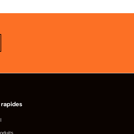
 rapides
l
oduits