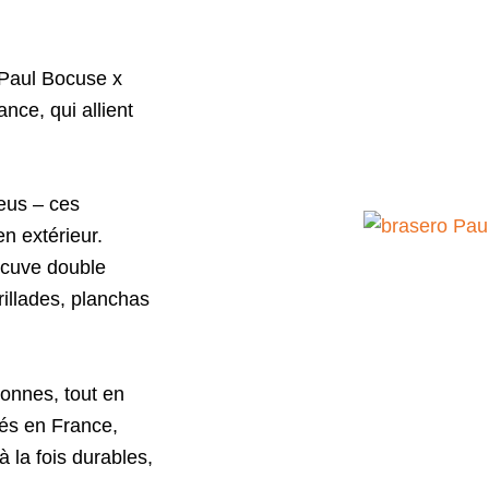
 Paul Bocuse x
ce, qui allient
reus – ces
n extérieur.
 cuve double
rillades, planchas
onnes, tout en
ués en France,
à la fois durables,