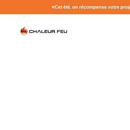
⭐
Cet été, on récompense votre proje