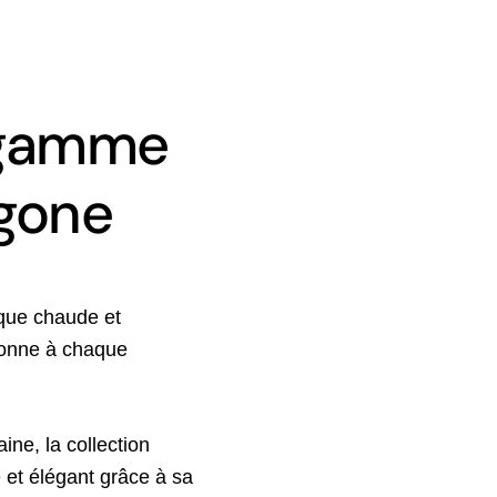
 gamme
gone
tique chaude et
 donne à chaque
ine, la collection
 et élégant grâce à sa