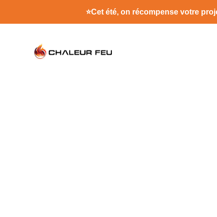
⭐
Cet été, on récompense votre proje