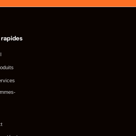
 rapides
l
oduits
rvices
ommes-
t