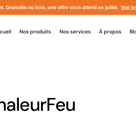
t.
Granulés ou bois, une offre vous attend en juillet
.
Voir le
cueil
Nos produits
Nos services
À propos
Bl
haleurFeu