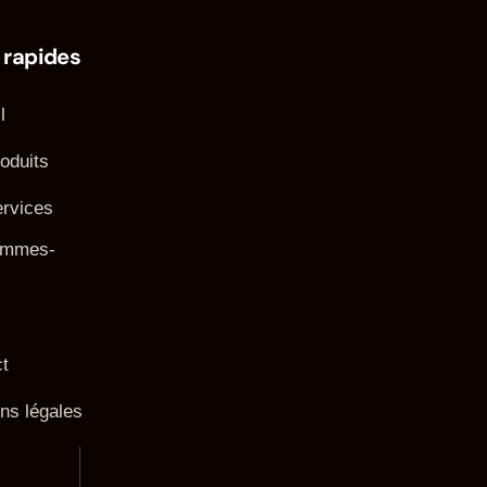
 rapides
l
oduits
rvices
ommes-
t
ns légales