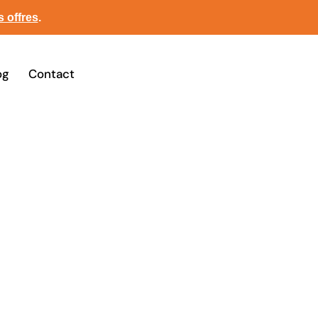
s offres
.
og
Contact