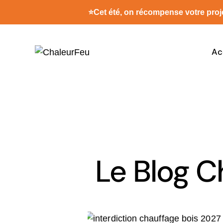
⭐
Cet été, on récompense votre proje
Ac
Le Blog C